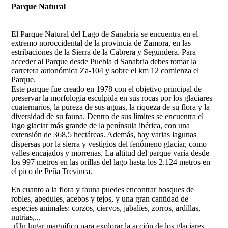
Parque Natural
El Parque Natural del Lago de Sanabria se encuentra en el
extremo noroccidental de la provincia de Zamora, en las
estribaciones de la Sierra de la Cabrera y Segundera. Para
acceder al Parque desde Puebla d Sanabria debes tomar la
carretera autonómica Za-104 y sobre el km 12 comienza el
Parque.
Este parque fue creado en 1978 con el objetivo principal de
preservar la morfología esculpida en sus rocas por los glaciares
cuaternarios, la pureza de sus aguas, la riqueza de su flora y la
diversidad de su fauna. Dentro de sus límites se encuentra el
lago glaciar más grande de la península ibérica, con una
extensión de 368,5 hectáreas. Además, hay varias lagunas
dispersas por la sierra y vestigios del fenómeno glaciar, como
valles encajados y morrenas. La altitud del parque varía desde
los 997 metros en las orillas del lago hasta los 2.124 metros en
el pico de Peña Trevinca.
En cuanto a la flora y fauna puedes encontrar bosques de
robles, abedules, acebos y tejos, y una gran cantidad de
especies animales: corzos, ciervos, jabalíes, zorros, ardillas,
nutrias,...
¡Un lugar magnífico para explorar la acción de los glaciares